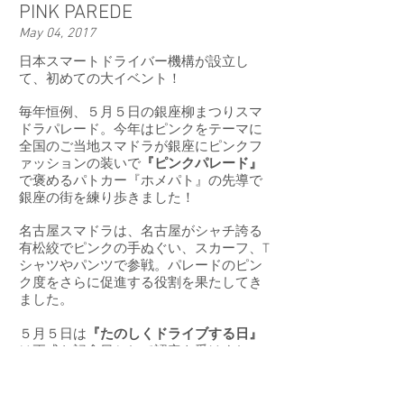
PINK PAREDE
May 04, 2017
日本スマートドライバー機構が設立し
て、初めての大イベント！
毎年恒例、５月５日の銀座柳まつりスマ
ドラパレード。今年はピンクをテーマに
全国のご当地スマドラが銀座にピンクフ
ァッションの装いで
『ピンクパレード』
で褒めるパトカー『ホメパト』の先導で
銀座の街を練り歩きました！
名古屋スマドラは、名古屋がシャチ誇る
有松絞でピンクの手ぬぐい、スカーフ、T
シャツやパンツで参戦。パレードのピン
ク度をさらに促進する役割を果たしてき
ました。
５月５日は
『たのしくドライブする日』
は正式な記念日として認定を受けまし
た。